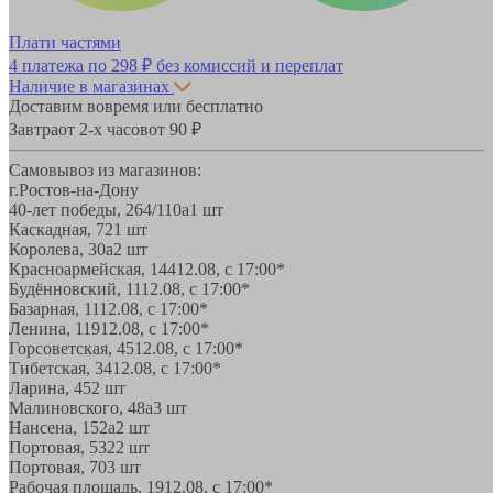
Плати частями
4 платежа по
298 ₽
без комиссий и переплат
Наличие в магазинах
Доставим вовремя или бесплатно
Завтра
от 2-х часов
от 90 ₽
Самовывоз из магазинов:
г.Ростов-на-Дону
40-лет победы, 264/110а
1 шт
Каскадная, 72
1 шт
Королева, 30а
2 шт
Красноармейская, 144
12.08, с 17:00*
Будённовский, 11
12.08, с 17:00*
Базарная, 11
12.08, с 17:00*
Ленина, 119
12.08, с 17:00*
Горсоветская, 45
12.08, с 17:00*
Тибетская, 34
12.08, с 17:00*
Ларина, 45
2 шт
Малиновского, 48а
3 шт
Нансена, 152а
2 шт
Портовая, 532
2 шт
Портовая, 70
3 шт
Рабочая площадь, 19
12.08, с 17:00*