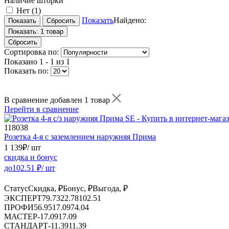
Наличие шторки
Нет
(1)
Показать
Найдено:
Показать:
1 товар
Сбросить
Сортировка по:
Показано
1 - 1 из 1
Показать по:
В сравнение добавлен 1 товар
Перейти в сравнение
118038
Розетка 4-я с заземлением наружняя Прима
1 139
₽
/ шт
скидка и бонус
до
102.51
₽/ шт
Статус
Скидка, ₽
Бонус, ₽
Выгода, ₽
ЭКСПЕРТ
79.73
22.78
102.51
ПРОФИ
56.95
17.09
74.04
МАСТЕР
-
17.09
17.09
СТАНДАРТ
-
11.39
11.39