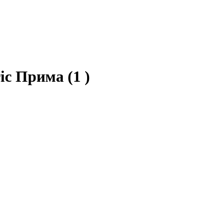
ric Прима
(1 )