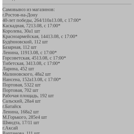
Самовывоз из магазинов:
г.Ростов-на-Дону
40-лет победы, 264/110а
13.08, с 17:00*
Каскадная, 72
13.08, с 17:00*
Королева, 30а
1 шт
Красноармейская, 144
13.08, с 17:00*
Будённовский, 11
2 шт
Базарная, 11
2 шт
Ленина, 119
13.08, с 17:00*
Горсоветская, 45
13.08, с 17:00*
Тибетская, 34
13.08, с 17:00*
Ларина, 45
2 шт
Малиновского, 48а
2 шт
Нансена, 152а
13.08, с 17:00*
Портовая, 532
2 шт
Портовая, 70
2 шт
Рабочая площадь, 19
2 шт
Сальский, 28a
4 шт
г.Батайск
Ленина, 168а
2 шт
М.Горького, 285е
4 шт
Шмидта, 17/1
1 шт
г.Аксай
Вартанова, 11
1 шт