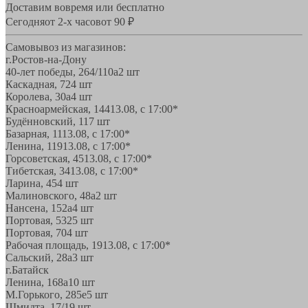
Доставим вовремя или бесплатно
Сегодня
от 2-х часов
от 90 ₽
Самовывоз из магазинов:
г.Ростов-на-Дону
40-лет победы, 264/110а
2 шт
Каскадная, 72
4 шт
Королева, 30а
4 шт
Красноармейская, 144
13.08, с 17:00*
Будённовский, 11
7 шт
Базарная, 11
13.08, с 17:00*
Ленина, 119
13.08, с 17:00*
Горсоветская, 45
13.08, с 17:00*
Тибетская, 34
13.08, с 17:00*
Ларина, 45
4 шт
Малиновского, 48а
2 шт
Нансена, 152а
4 шт
Портовая, 532
5 шт
Портовая, 70
4 шт
Рабочая площадь, 19
13.08, с 17:00*
Сальский, 28a
3 шт
г.Батайск
Ленина, 168а
10 шт
М.Горького, 285е
5 шт
Шмидта, 17/1
9 шт