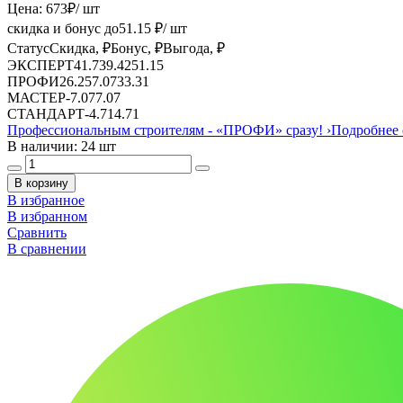
Цена:
673
₽
/ шт
скидка и бонус до
51.15
₽/ шт
Статус
Скидка, ₽
Бонус, ₽
Выгода, ₽
ЭКСПЕРТ
41.73
9.42
51.15
ПРОФИ
26.25
7.07
33.31
МАСТЕР
-
7.07
7.07
СТАНДАРТ
-
4.71
4.71
Профессиональным строителям -
«ПРОФИ»
сразу!
›
Подробнее 
В наличии: 24 шт
В корзину
В избранное
В избранном
Сравнить
В сравнении