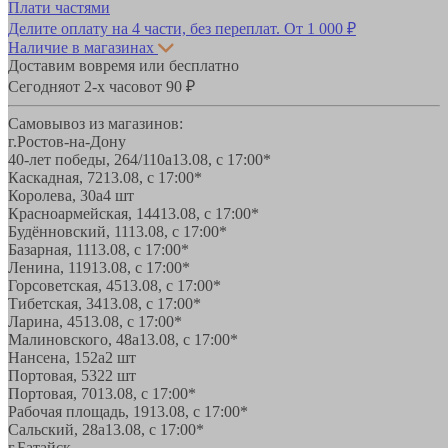
Плати частями
Делите оплату на 4 части, без переплат.
От 1 000 ₽
Наличие в магазинах
Доставим вовремя или бесплатно
Сегодня
от 2-х часов
от 90 ₽
Самовывоз из магазинов:
г.Ростов-на-Дону
40-лет победы, 264/110а
13.08, с 17:00*
Каскадная, 72
13.08, с 17:00*
Королева, 30а
4 шт
Красноармейская, 144
13.08, с 17:00*
Будённовский, 11
13.08, с 17:00*
Базарная, 11
13.08, с 17:00*
Ленина, 119
13.08, с 17:00*
Горсоветская, 45
13.08, с 17:00*
Тибетская, 34
13.08, с 17:00*
Ларина, 45
13.08, с 17:00*
Малиновского, 48а
13.08, с 17:00*
Нансена, 152а
2 шт
Портовая, 532
2 шт
Портовая, 70
13.08, с 17:00*
Рабочая площадь, 19
13.08, с 17:00*
Сальский, 28a
13.08, с 17:00*
г.Батайск