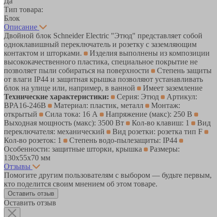
Да
Тип товара:
Блок
Описание
Двойной блок Schneider Electric "Этюд" представляет собой
одноклавишный переключатель и розетку с заземляющим
контактом и шторками.
Изделия выполнены из композиции
высококачественного пластика, специальное покрытие не
позволяет пыли собираться на поверхности
Степень защиты
от влаги IP44 и защитная крышка позволяют устанавливать
блок на улице или, например, в ванной
Имеет заземление
Технические характеристики:
Серия: Этюд
Артикул:
BPA16-246B
Материал: пластик, металл
Монтаж:
открытый
Сила тока: 16 А
Напряжение (макс): 250 В
Выходная мощность (макс): 3500 Вт
Кол-во клавиш: 1
Вид
переключателя: механический
Вид розетки: розетка тип F
Кол-во розеток: 1
Степень водо-пылезащиты: IP44
Особенности: защитные шторки, крышка
Размеры:
130х55х70 мм
Отзывы
Помогите другим пользователям с выбором — будьте первым,
кто поделится своим мнением об этом товаре.
Оставить отзыв
Оставить отзыв