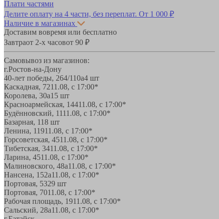
Плати частями
Делите оплату на 4 части, без переплат.
От 1 000 ₽
Наличие в магазинах
Доставим вовремя или бесплатно
Завтра
от 2-х часов
от 90 ₽
Самовывоз из магазинов:
г.Ростов-на-Дону
40-лет победы, 264/110а
4 шт
Каскадная, 72
11.08, с 17:00*
Королева, 30а
15 шт
Красноармейская, 144
11.08, с 17:00*
Будённовский, 11
11.08, с 17:00*
Базарная, 11
8 шт
Ленина, 119
11.08, с 17:00*
Горсоветская, 45
11.08, с 17:00*
Тибетская, 34
11.08, с 17:00*
Ларина, 45
11.08, с 17:00*
Малиновского, 48а
11.08, с 17:00*
Нансена, 152а
11.08, с 17:00*
Портовая, 532
9 шт
Портовая, 70
11.08, с 17:00*
Рабочая площадь, 19
11.08, с 17:00*
Сальский, 28a
11.08, с 17:00*
г.Батайск