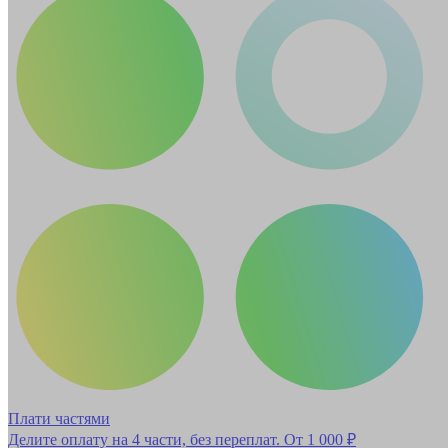
Плати частями
Делите оплату на 4 части, без переплат.
От 1 000 ₽