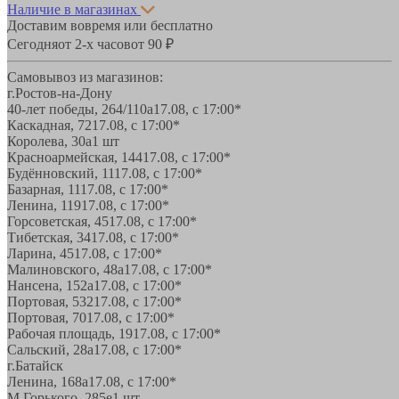
Наличие в магазинах
Доставим вовремя или бесплатно
Сегодня
от 2-х часов
от 90 ₽
Самовывоз из магазинов:
г.Ростов-на-Дону
40-лет победы, 264/110а
17.08, с 17:00*
Каскадная, 72
17.08, с 17:00*
Королева, 30а
1 шт
Красноармейская, 144
17.08, с 17:00*
Будённовский, 11
17.08, с 17:00*
Базарная, 11
17.08, с 17:00*
Ленина, 119
17.08, с 17:00*
Горсоветская, 45
17.08, с 17:00*
Тибетская, 34
17.08, с 17:00*
Ларина, 45
17.08, с 17:00*
Малиновского, 48а
17.08, с 17:00*
Нансена, 152а
17.08, с 17:00*
Портовая, 532
17.08, с 17:00*
Портовая, 70
17.08, с 17:00*
Рабочая площадь, 19
17.08, с 17:00*
Сальский, 28a
17.08, с 17:00*
г.Батайск
Ленина, 168а
17.08, с 17:00*
М.Горького, 285е
1 шт