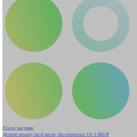
Плати частями
Делите оплату на 4 части, без переплат.
От 1 000 ₽