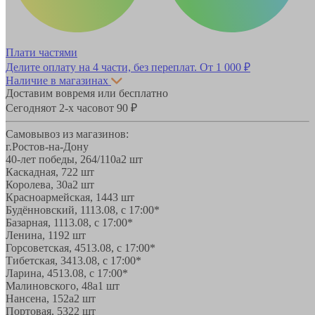
Плати частями
Делите оплату на 4 части, без переплат.
От 1 000 ₽
Наличие в магазинах
Доставим вовремя или бесплатно
Сегодня
от 2-х часов
от 90 ₽
Самовывоз из магазинов:
г.Ростов-на-Дону
40-лет победы, 264/110а
2 шт
Каскадная, 72
2 шт
Королева, 30а
2 шт
Красноармейская, 144
3 шт
Будённовский, 11
13.08, с 17:00*
Базарная, 11
13.08, с 17:00*
Ленина, 119
2 шт
Горсоветская, 45
13.08, с 17:00*
Тибетская, 34
13.08, с 17:00*
Ларина, 45
13.08, с 17:00*
Малиновского, 48а
1 шт
Нансена, 152а
2 шт
Портовая, 532
2 шт