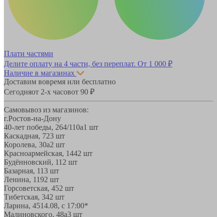
Плати частями
Делите оплату на 4 части, без переплат.
От 1 000 ₽
Наличие в магазинах
Доставим вовремя или бесплатно
Сегодня
от 2-х часов
от 90 ₽
Самовывоз из магазинов:
г.Ростов-на-Дону
40-лет победы, 264/110а
1 шт
Каскадная, 72
3 шт
Королева, 30а
2 шт
Красноармейская, 144
2 шт
Будённовский, 11
2 шт
Базарная, 11
3 шт
Ленина, 119
2 шт
Горсоветская, 45
2 шт
Тибетская, 34
2 шт
Ларина, 45
14.08, с 17:00*
Малиновского, 48а
3 шт