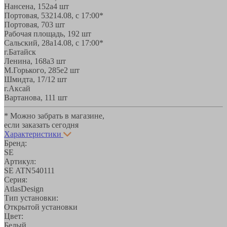
Нансена, 152а
4 шт
Портовая, 532
14.08, с 17:00*
Портовая, 70
3 шт
Рабочая площадь, 19
2 шт
Сальский, 28a
14.08, с 17:00*
г.Батайск
Ленина, 168а
3 шт
М.Горького, 285е
2 шт
Шмидта, 17/1
2 шт
г.Аксай
Вартанова, 11
1 шт
* Можно забрать в магазине,
если заказать сегодня
Характеристики
Бренд:
SE
Артикул:
SE ATN540111
Серия:
AtlasDesign
Тип установки:
Открытой установки
Цвет:
Белый