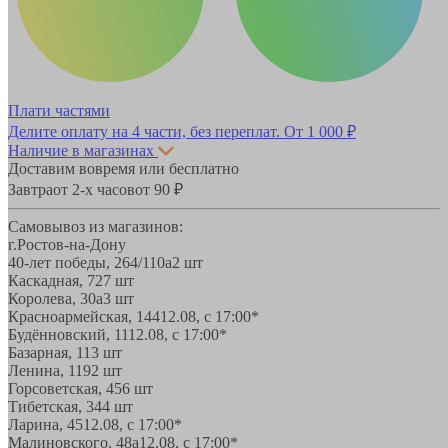
Плати частями
Делите оплату на 4 части, без переплат.
От 1 000 ₽
Наличие в магазинах
Доставим вовремя или бесплатно
Завтра
от 2-х часов
от 90 ₽
Самовывоз из магазинов:
г.Ростов-на-Дону
40-лет победы, 264/110а
2 шт
Каскадная, 72
7 шт
Королева, 30а
3 шт
Красноармейская, 144
12.08, с 17:00*
Будённовский, 11
12.08, с 17:00*
Базарная, 11
3 шт
Ленина, 119
2 шт
Горсоветская, 45
6 шт
Тибетская, 34
4 шт
Ларина, 45
12.08, с 17:00*
Малиновского, 48а
12.08, с 17:00*