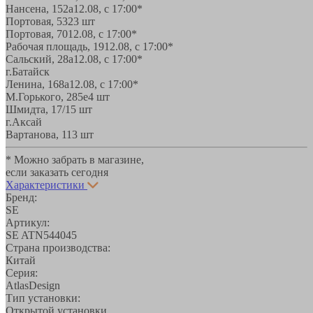
Нансена, 152а
12.08, с 17:00*
Портовая, 532
3 шт
Портовая, 70
12.08, с 17:00*
Рабочая площадь, 19
12.08, с 17:00*
Сальский, 28a
12.08, с 17:00*
г.Батайск
Ленина, 168а
12.08, с 17:00*
М.Горького, 285е
4 шт
Шмидта, 17/1
5 шт
г.Аксай
Вартанова, 11
3 шт
* Можно забрать в магазине,
если заказать сегодня
Характеристики
Бренд:
SE
Артикул:
SE ATN544045
Страна производства:
Китай
Серия:
AtlasDesign
Тип установки:
Открытой установки