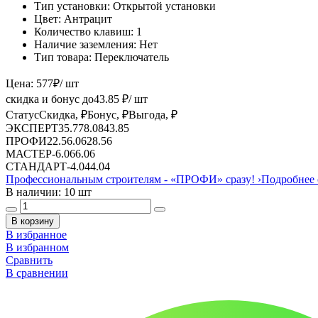
Тип установки:
Открытой установки
Цвет:
Антрацит
Количество клавиш:
1
Наличие заземления:
Нет
Тип товара:
Переключатель
Цена:
577
₽
/ шт
скидка и бонус до
43.85
₽/ шт
Статус
Скидка, ₽
Бонус, ₽
Выгода, ₽
ЭКСПЕРТ
35.77
8.08
43.85
ПРОФИ
22.5
6.06
28.56
МАСТЕР
-
6.06
6.06
СТАНДАРТ
-
4.04
4.04
Профессиональным строителям -
«ПРОФИ»
сразу!
›
Подробнее 
В наличии: 10 шт
В корзину
В избранное
В избранном
Сравнить
В сравнении