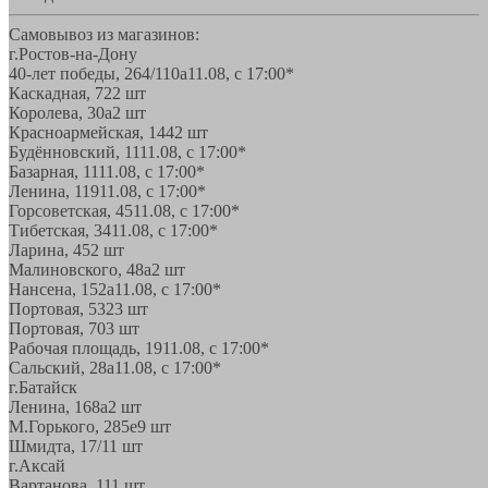
Самовывоз из магазинов:
г.Ростов-на-Дону
40-лет победы, 264/110а
11.08, с 17:00*
Каскадная, 72
2 шт
Королева, 30а
2 шт
Красноармейская, 144
2 шт
Будённовский, 11
11.08, с 17:00*
Базарная, 11
11.08, с 17:00*
Ленина, 119
11.08, с 17:00*
Горсоветская, 45
11.08, с 17:00*
Тибетская, 34
11.08, с 17:00*
Ларина, 45
2 шт
Малиновского, 48а
2 шт
Нансена, 152а
11.08, с 17:00*
Портовая, 532
3 шт
Портовая, 70
3 шт
Рабочая площадь, 19
11.08, с 17:00*
Сальский, 28a
11.08, с 17:00*
г.Батайск
Ленина, 168а
2 шт
М.Горького, 285е
9 шт
Шмидта, 17/1
1 шт
г.Аксай
Вартанова, 11
1 шт