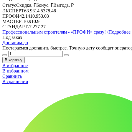
Статус
Скидка, ₽
Бонус, ₽
Выгода, ₽
ЭКСПЕРТ
63.93
14.53
78.46
ПРОФИ
42.14
10.9
53.03
МАСТЕР
-
10.9
10.9
СТАНДАРТ
-
7.27
7.27
Профессиональным строителям -
«ПРОФИ»
сразу!
›
Подробнее 
Под заказ
Доставим до
Постараемся доставить быстрее. Точную дату сообщит оператор
В корзину
В избранное
В избранном
Сравнить
В сравнении