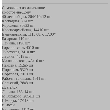
Самовывоз из магазинов:
г.Ростов-на-Дону
40-лет победы, 264/110а
12 шт
Каскадная, 72
4 шт
Королева, 30а
22 шт
Красноармейская, 144
10 шт
Будённовский, 11
13.08, с 17:00*
Базарная, 11
9 шт
Ленина, 119
6 шт
Горсоветская, 45
10 шт
Тибетская, 34
10 шт
Ларина, 45
18 шт
Малиновского, 48а
10 шт
Нансена, 152а
6 шт
Портовая, 532
9 шт
Портовая, 70
10 шт
Рабочая площадь, 19
11 шт
Сальский, 28a
8 шт
г.Батайск
Ленина, 168а
14 шт
М.Горького, 285е
11 шт
Шмидта, 17/1
13 шт
г.Аксай
Вартанова, 11
12 шт