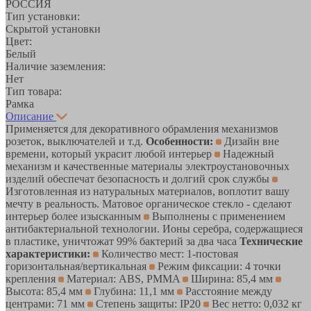
РОССИЯ
Тип установки:
Скрытой установки
Цвет:
Белый
Наличие заземления:
Нет
Тип товара:
Рамка
Описание
Применяется для декоративного обрамления механизмов
розеток, выключателей и т.д.
Особенности:
Дизайн вне
времени, который украсит любой интерьер
Надежный
механизм и качественные материалы электроустановочных
изделий обеспечат безопасность и долгий срок службы
Изготовленная из натуральных материалов, воплотит вашу
мечту в реальность. Матовое органическое стекло - сделают
интерьер более изысканным
Выполнены с применением
антибактериальной технологии. Ионы серебра, содержащиеся
в пластике, уничтожат 99% бактерий за два часа
Технические
характеристики:
Количество мест: 1-постовая
горизонтальная/вертикальная
Режим фиксации: 4 точки
крепления
Материал: ABS, PMMA
Ширина: 85,4 мм
Высота: 85,4 мм
Глубина: 11,1 мм
Расстояние между
центрами: 71 мм
Степень защиты: IP20
Вес нетто: 0,032 кг