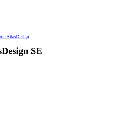
ic AtlasDesign
sDesign SE