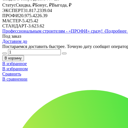
Статус
Скидка, ₽
Бонус, ₽
Выгода, ₽
ЭКСПЕРТ
31.81
7.23
39.04
ПРОФИ
20.97
5.42
26.39
МАСТЕР
-
5.42
5.42
СТАНДАРТ
-
3.62
3.62
Профессиональным строителям -
«ПРОФИ»
сразу!
›
Подробнее 
Под заказ
Доставим до
Постараемся доставить быстрее. Точную дату сообщит оператор
В корзину
В избранное
В избранном
Сравнить
В сравнении