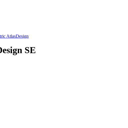
ic AtlasDesign
Design SE