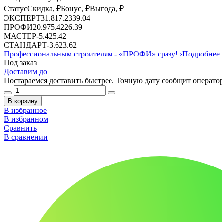
Статус
Скидка, ₽
Бонус, ₽
Выгода, ₽
ЭКСПЕРТ
31.81
7.23
39.04
ПРОФИ
20.97
5.42
26.39
МАСТЕР
-
5.42
5.42
СТАНДАРТ
-
3.62
3.62
Профессиональным строителям -
«ПРОФИ»
сразу!
›
Подробнее 
Под заказ
Доставим до
Постараемся доставить быстрее. Точную дату сообщит оператор
В корзину
В избранное
В избранном
Сравнить
В сравнении