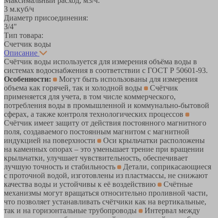
Максимальный расход, м3/ч:
3 м.куб/ч
Диаметр присоединения:
3/4"
Тип товара:
Счетчик воды
Описание
Счётчик воды используется для измерения объёма воды в
системах водоснабжения в соответствии с ГОСТ Р 50601-93.
Особенности:
Могут быть использованы для измерения
объема как горячей, так и холодной воды
Счётчик
применяется для учета, в том числе коммерческого,
потребления воды в промышленной и коммунально-бытовой
сферах, а также контроля технологических процессов
Счётчик имеет защиту от действия постоянного магнитного
поля, создаваемого постоянным магнитом с магнитной
индукцией на поверхности
Оси крыльчатки расположены
на каменных опорах – это уменьшает трение при вращении
крыльчатки, улучшает чувствительность, обеспечивает
лучшую точность и стабильность
Детали, соприкасающиеся
с проточной водой, изготовлены из пластмассы, не снижают
качества воды и устойчивы к её воздействию
Счётные
механизмы могут вращаться относительно проливной части,
что позволяет устанавливать счётчики как на вертикальные,
так и на горизонтальные трубопроводы
Интервал между