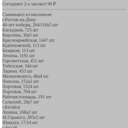
Сегодня
от 2-х часов
от 90 ₽
Самовывоз из магазинов:
г.Ростов-на-Дону
40-лет победы, 264/110а
5 шт
Каскадная, 72
5 шт
Королева, 30а
5 шт
Красноармейская, 144
7 шт
Будённовский, 11
3 шт
Базарная, 11
3 шт
Ленина, 119
1 шт
Горсоветская, 45
1 шт
Тибетская, 34
4 шт
Ларина, 45
3 шт
Малиновского, 48а
4 шт
Нансена, 152а
2 шт
Портовая, 532
4 шт
Портовая, 70
4 шт
Рабочая площадь, 19
1 шт
Сальский, 28a
7 шт
г.Батайск
Ленина, 168а
2 шт
М.Горького, 285е
2 шт
Шмидта, 17/1
4 шт
г.Аксай