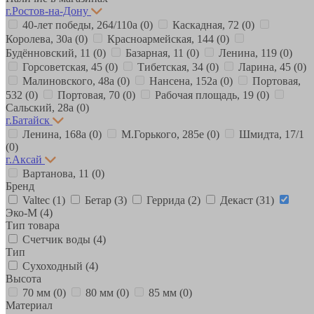
г.Ростов-на-Дону
40-лет победы, 264/110а
(0)
Каскадная, 72
(0)
Королева, 30а
(0)
Красноармейская, 144
(0)
Будённовский, 11
(0)
Базарная, 11
(0)
Ленина, 119
(0)
Горсоветская, 45
(0)
Тибетская, 34
(0)
Ларина, 45
(0)
Малиновского, 48а
(0)
Нансена, 152а
(0)
Портовая,
532
(0)
Портовая, 70
(0)
Рабочая площадь, 19
(0)
Сальский, 28a
(0)
г.Батайск
Ленина, 168а
(0)
М.Горького, 285е
(0)
Шмидта, 17/1
(0)
г.Аксай
Вартанова, 11
(0)
Бренд
Valtec
(1)
Бетар
(3)
Геррида
(2)
Декаст
(31)
Эко-М
(4)
Тип товара
Счетчик воды
(4)
Тип
Сухоходный
(4)
Высота
70 мм
(0)
80 мм
(0)
85 мм
(0)
Материал