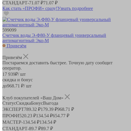
СТАНДАРТ
-
71.07 ₽
71.07 ₽
Как стать «ПРОФИ» сразу!
Узнать подробнее
599099
Счетчик воды Э-Ф80-У фланцевый универсальный
антимагнитный Эко-М
Привезём
Привезём
Постараемся доставить быстрее. Точную дату сообщит
оператор.
17 939
₽
/ шт
скидка и бонус
до
968.71
₽/ шт
Клуб покупателей «Ваш Дом»
Статус
Скидка
Бонус
Выгода
ЭКСПЕРТ
789.32 ₽
179.39 ₽
968.71 ₽
ПРОФИ
520.23 ₽
134.54 ₽
654.77 ₽
МАСТЕР
-
134.54 ₽
134.54 ₽
СТАНДАРТ
-
89.7 ₽
89.7 ₽