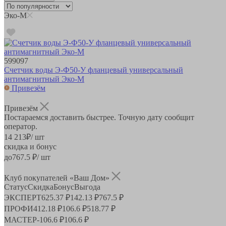
Эко-М
599097
Счетчик воды Э-Ф50-У фланцевый универсальный
антимагнитный Эко-М
Привезём
Привезём
Постараемся доставить быстрее. Точную дату сообщит
оператор.
14 213
₽
/ шт
скидка и бонус
до
767.5
₽/ шт
Клуб покупателей «Ваш Дом»
Статус
Скидка
Бонус
Выгода
ЭКСПЕРТ
625.37 ₽
142.13 ₽
767.5 ₽
ПРОФИ
412.18 ₽
106.6 ₽
518.77 ₽
МАСТЕР
-
106.6 ₽
106.6 ₽