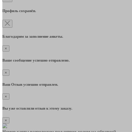
Профиль сохранён.
Благодарим за заполнение анкеты.
×
Ваше сообщение успешно отправлено.
×
Ваш Отзыв успешно отправлен.
×
Вы уже оставляли отзыв к этому заказу.
×
Номер карты разположен под штрих-кодом на обратной