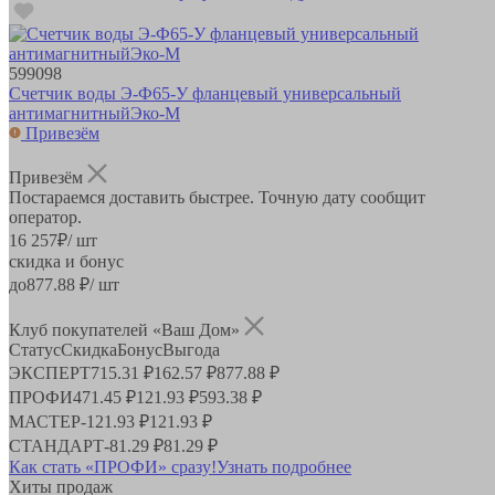
599098
Счетчик воды Э-Ф65-У фланцевый универсальный
антимагнитныйЭко-М
Привезём
Привезём
Постараемся доставить быстрее. Точную дату сообщит
оператор.
16 257
₽
/ шт
скидка и бонус
до
877.88
₽/ шт
Клуб покупателей «Ваш Дом»
Статус
Скидка
Бонус
Выгода
ЭКСПЕРТ
715.31 ₽
162.57 ₽
877.88 ₽
ПРОФИ
471.45 ₽
121.93 ₽
593.38 ₽
МАСТЕР
-
121.93 ₽
121.93 ₽
СТАНДАРТ
-
81.29 ₽
81.29 ₽
Как стать «ПРОФИ» сразу!
Узнать подробнее
Хиты продаж