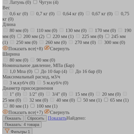
Латунь
(0)
Чугун
(4)
Вес
0,6 кг
(0)
0,7 кг
(0)
0,64 кг
(0)
0,67 кг
(0)
0,75
кг
(0)
Длина
80 мм
(0)
110 мм
(0)
130 мм
(0)
170 мм
(0)
190
мм
(0)
200 мм
(2)
220 мм
(1)
225 мм
(0)
245 мм
(1)
250 мм
(0)
260 мм
(0)
270 мм
(0)
300 мм
(0)
Показать все
(+8)
Свернуть
Ширина
80 мм
(0)
90 мм
(0)
Номинальное давление, МПа (Бар)
1,0 Мпа
(0)
До 10 бар
(4)
До 16 бар
(0)
Максимальный расход, м3/ч
3 м.куб/ч
(0)
5 м.куб/ч
(0)
Диаметр присоединения
1"
(0)
1/2"
(0)
3/4"
(0)
15 мм
(0)
20 мм
(0)
25 мм
(0)
32 мм
(0)
40 мм
(0)
50 мм
(1)
65 мм
(1)
80 мм
(1)
100 мм
(1)
Показать все
(+7)
Свернуть
Показать
Найдено:
Показать:
4 товара
Фильтры
1