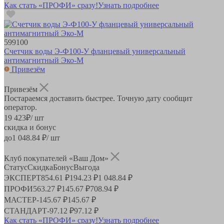
Как стать «ПРОФИ» сразу!
Узнать подробнее
599100
Счетчик воды Э-Ф100-У фланцевый универсальный
антимагнитный Эко-М
Привезём
Привезём
Постараемся доставить быстрее. Точную дату сообщит
оператор.
19 423
₽
/ шт
скидка и бонус
до
1 048.84
₽/ шт
Клуб покупателей «Ваш Дом»
Статус
Скидка
Бонус
Выгода
ЭКСПЕРТ
854.61 ₽
194.23 ₽
1 048.84 ₽
ПРОФИ
563.27 ₽
145.67 ₽
708.94 ₽
МАСТЕР
-
145.67 ₽
145.67 ₽
СТАНДАРТ
-
97.12 ₽
97.12 ₽
Как стать «ПРОФИ» сразу!
Узнать подробнее