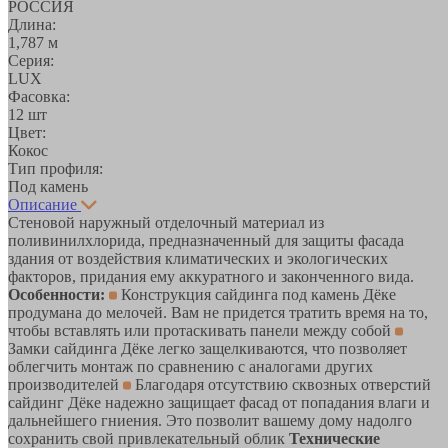
РОССИЯ
Длина:
1,787 м
Серия:
LUX
Фасовка:
12 шт
Цвет:
Кокос
Тип профиля:
Под камень
Описание
Стеновой наружный отделочный материал из
поливинилхлорида, предназначенный для защиты фасада
здания от воздействия климатических и экологических
факторов, придания ему аккуратного и законченного вида.
Особенности:
Конструкция сайдинга под камень Дёке
продумана до мелочей. Вам не придется тратить время на то,
чтобы вставлять или протаскивать панели между собой
Замки сайдинга Дёке легко защелкиваются, что позволяет
облегчить монтаж по сравнению с аналогами других
производителей
Благодаря отсутствию сквозных отверстий
сайдинг Дёке надежно защищает фасад от попадания влаги и
дальнейшего гниения. Это позволит вашему дому надолго
сохранить свой привлекательный облик
Технические