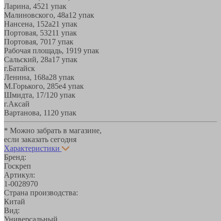
Ларина, 45
21 упак
Малиновского, 48а
12 упак
Нансена, 152а
21 упак
Портовая, 532
11 упак
Портовая, 70
17 упак
Рабочая площадь, 19
19 упак
Сальский, 28a
17 упак
г.Батайск
Ленина, 168а
28 упак
М.Горького, 285е
4 упак
Шмидта, 17/1
20 упак
г.Аксай
Вартанова, 11
20 упак
* Можно забрать в магазине,
если заказать сегодня
Характеристики
Бренд:
Госкреп
Артикул:
1-0028970
Страна производства:
Китай
Вид:
Универсальный