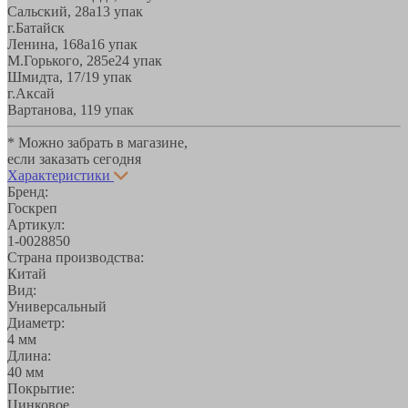
Сальский, 28a
13 упак
г.Батайск
Ленина, 168а
16 упак
М.Горького, 285е
24 упак
Шмидта, 17/1
9 упак
г.Аксай
Вартанова, 11
9 упак
* Можно забрать в магазине,
если заказать сегодня
Характеристики
Бренд:
Госкреп
Артикул:
1-0028850
Страна производства:
Китай
Вид:
Универсальный
Диаметр:
4 мм
Длина:
40 мм
Покрытие:
Цинковое