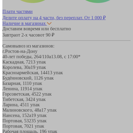
Плати частями
Делите оплату на 4 части, без переплат.
От 1 000 ₽
Наличие в магазинах
Доставим вовремя или бесплатно
Завтра
от 2-х часов
от 90 ₽
Самовывоз из магазинов:
г.Ростов-на-Дону
40-лет победы, 264/110а
13.08, с 17:00*
Каскадная, 72
13 упак
Королева, 30а
19 упак
Красноармейская, 144
13 упак
Будённовский, 11
26 упак
Базарная, 11
10 упак
Ленина, 119
14 упак
Горсоветская, 45
22 упак
Тибетская, 34
24 упак
Ларина, 45
11 упак
Малиновского, 48а
17 упак
Нансена, 152а
19 упак
Портовая, 532
35 упак
Портовая, 70
21 упак
Рабочая площадь, 19
6 упак