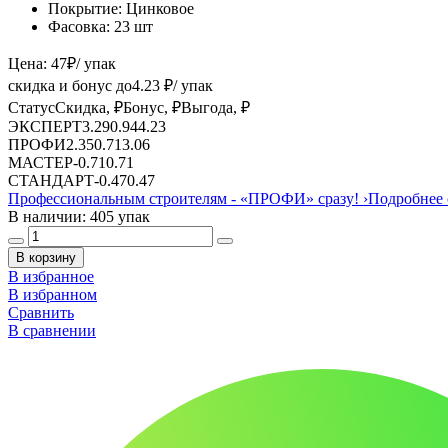
Покрытие:
Цинковое
Фасовка:
23 шт
Цена:
47
₽
/ упак
скидка и бонус до
4.23
₽/ упак
Статус
Скидка, ₽
Бонус, ₽
Выгода, ₽
ЭКСПЕРТ
3.29
0.94
4.23
ПРОФИ
2.35
0.71
3.06
МАСТЕР
-
0.71
0.71
СТАНДАРТ
-
0.47
0.47
Профессиональным строителям -
«ПРОФИ»
сразу!
›
Подробнее 
В наличии: 405 упак
В корзину
В избранное
В избранном
Сравнить
В сравнении