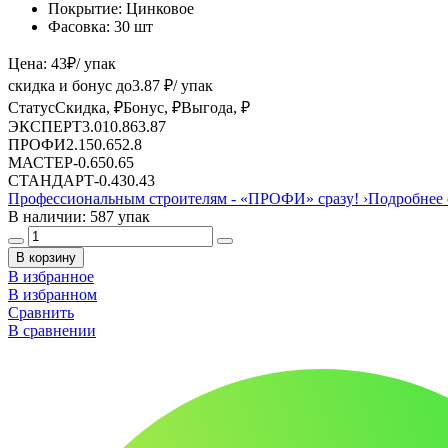
Покрытие:
Цинковое
Фасовка:
30 шт
Цена:
43
₽
/ упак
скидка и бонус до
3.87
₽/ упак
Статус
Скидка, ₽
Бонус, ₽
Выгода, ₽
ЭКСПЕРТ
3.01
0.86
3.87
ПРОФИ
2.15
0.65
2.8
МАСТЕР
-
0.65
0.65
СТАНДАРТ
-
0.43
0.43
Профессиональным строителям -
«ПРОФИ»
сразу!
›
Подробнее 
В наличии: 587 упак
В корзину
В избранное
В избранном
Сравнить
В сравнении