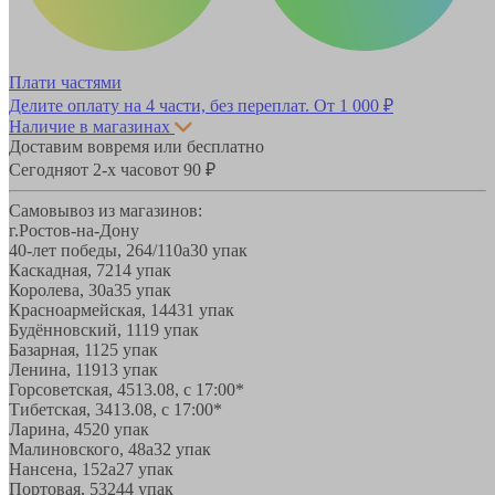
Плати частями
Делите оплату на 4 части, без переплат.
От 1 000 ₽
Наличие в магазинах
Доставим вовремя или бесплатно
Сегодня
от 2-х часов
от 90 ₽
Самовывоз из магазинов:
г.Ростов-на-Дону
40-лет победы, 264/110а
30 упак
Каскадная, 72
14 упак
Королева, 30а
35 упак
Красноармейская, 144
31 упак
Будённовский, 11
19 упак
Базарная, 11
25 упак
Ленина, 119
13 упак
Горсоветская, 45
13.08, с 17:00*
Тибетская, 34
13.08, с 17:00*
Ларина, 45
20 упак
Малиновского, 48а
32 упак
Нансена, 152а
27 упак
Портовая, 532
44 упак