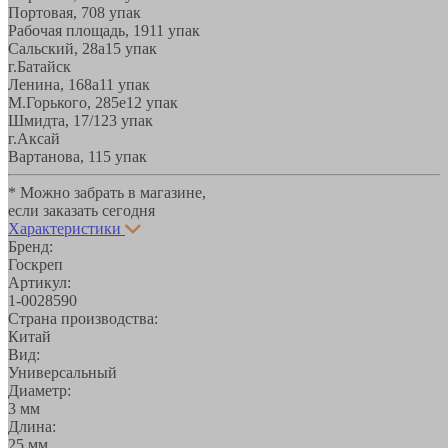
Портовая, 70
8 упак
Рабочая площадь, 19
11 упак
Сальский, 28a
15 упак
г.Батайск
Ленина, 168а
11 упак
М.Горького, 285е
12 упак
Шмидта, 17/1
23 упак
г.Аксай
Вартанова, 11
5 упак
* Можно забрать в магазине,
если заказать сегодня
Характеристики
Бренд:
Госкреп
Артикул:
1-0028590
Страна производства:
Китай
Вид:
Универсальный
Диаметр:
3 мм
Длина:
25 мм