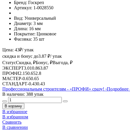
Бренд:
Госкреп
Артикул:
1-0028550
Вид:
Универсальный
Диаметр:
3 мм
Длина:
16 мм
Покрытие:
Цинковое
Фасовка:
35 шт
Цена:
43
₽
/ упак
скидка и бонус до
3.87
₽/ упак
Статус
Скидка, ₽
Бонус, ₽
Выгода, ₽
ЭКСПЕРТ
3.01
0.86
3.87
ПРОФИ
2.15
0.65
2.8
МАСТЕР
-
0.65
0.65
СТАНДАРТ
-
0.43
0.43
Профессиональным строителям -
«ПРОФИ»
сразу!
›
Подробнее 
В наличии: 388 упак
В корзину
В избранное
В избранном
Сравнить
В сравнении