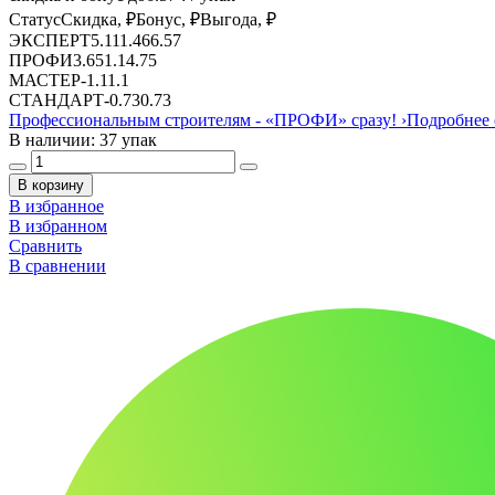
Статус
Скидка, ₽
Бонус, ₽
Выгода, ₽
ЭКСПЕРТ
5.11
1.46
6.57
ПРОФИ
3.65
1.1
4.75
МАСТЕР
-
1.1
1.1
СТАНДАРТ
-
0.73
0.73
Профессиональным строителям -
«ПРОФИ»
сразу!
›
Подробнее 
В наличии: 37 упак
В корзину
В избранное
В избранном
Сравнить
В сравнении