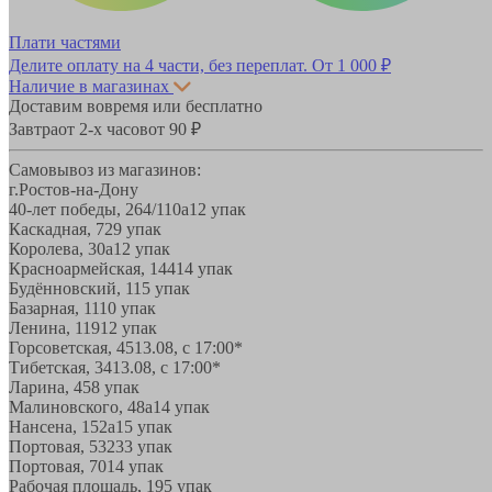
Плати частями
Делите оплату на 4 части, без переплат.
От 1 000 ₽
Наличие в магазинах
Доставим вовремя или бесплатно
Завтра
от 2-х часов
от 90 ₽
Самовывоз из магазинов:
г.Ростов-на-Дону
40-лет победы, 264/110а
12 упак
Каскадная, 72
9 упак
Королева, 30а
12 упак
Красноармейская, 144
14 упак
Будённовский, 11
5 упак
Базарная, 11
10 упак
Ленина, 119
12 упак
Горсоветская, 45
13.08, с 17:00*
Тибетская, 34
13.08, с 17:00*
Ларина, 45
8 упак
Малиновского, 48а
14 упак
Нансена, 152а
15 упак
Портовая, 532
33 упак
Портовая, 70
14 упак
Рабочая площадь, 19
5 упак