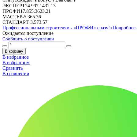
ЭКСПЕРТ
24.99
7.14
32.13
ПРОФИ
17.85
5.36
23.21
МАСТЕР
-
5.36
5.36
СТАНДАРТ
-
3.57
3.57
Профессиональным строителям -
«ПРОФИ»
сразу!
›
Подробнее 
Ожидается поступление
Сообщить о поступлении
В корзину
В избранное
В избранном
Сравнить
В сравнении