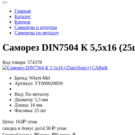
Главная
Каталог
Крепеж
Саморезы и шурупы
Саморезы по металлу
Саморез DIN7504 К 5,5х16 (2
Код товара:
574378
Бренд:
Wkret-Met
Артикул:
УТ000029859
Вид:
По металлу
Диаметр:
5,5 мм
Длина:
16 мм
Фасовка:
25 шт
Цена:
162
₽
/ упак
скидка и бонус до
14.58
₽/ упак
Статус
Скидка, ₽
Бонус, ₽
Выгода, ₽