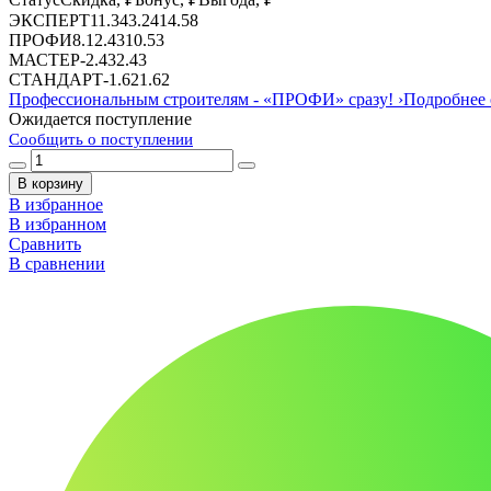
ЭКСПЕРТ
11.34
3.24
14.58
ПРОФИ
8.1
2.43
10.53
МАСТЕР
-
2.43
2.43
СТАНДАРТ
-
1.62
1.62
Профессиональным строителям -
«ПРОФИ»
сразу!
›
Подробнее 
Ожидается поступление
Сообщить о поступлении
В корзину
В избранное
В избранном
Сравнить
В сравнении