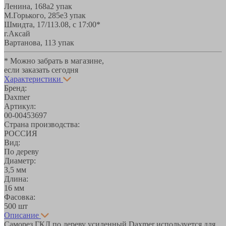
Ленина, 168а
2 упак
М.Горького, 285е
3 упак
Шмидта, 17/1
13.08, с 17:00*
г.Аксай
Вартанова, 11
3 упак
* Можно забрать в магазине,
если заказать сегодня
Характеристики
Бренд:
Daxmer
Артикул:
00-00453697
Страна производства:
РОССИЯ
Вид:
По дереву
Диаметр:
3,5 мм
Длина:
16 мм
Фасовка:
500 шт
Описание
Cаморез ГКЛ по дереву усиленный Daxmer используется для