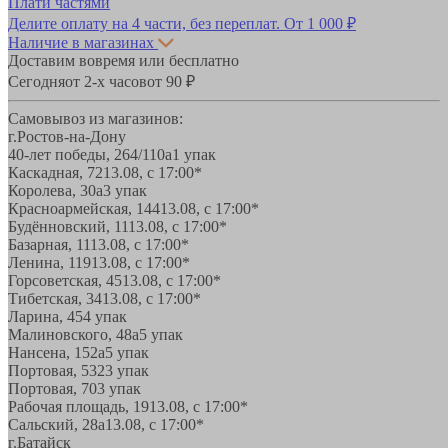
Плати частями
Делите оплату на 4 части, без переплат.
От 1 000 ₽
Наличие в магазинах
Доставим вовремя или бесплатно
Сегодня
от 2-х часов
от 90 ₽
Самовывоз из магазинов:
г.Ростов-на-Дону
40-лет победы, 264/110а
1 упак
Каскадная, 72
13.08, с 17:00*
Королева, 30а
3 упак
Красноармейская, 144
13.08, с 17:00*
Будённовский, 11
13.08, с 17:00*
Базарная, 11
13.08, с 17:00*
Ленина, 119
13.08, с 17:00*
Горсоветская, 45
13.08, с 17:00*
Тибетская, 34
13.08, с 17:00*
Ларина, 45
4 упак
Малиновского, 48а
5 упак
Нансена, 152а
5 упак
Портовая, 532
3 упак
Портовая, 70
3 упак
Рабочая площадь, 19
13.08, с 17:00*
Сальский, 28a
13.08, с 17:00*
г.Батайск