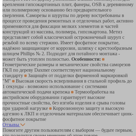
крепления гипсокартонных плит, фанеры, OSB к деревянному
или полимерному основанию без предварительного
сверления. Саморезы и шурупы по дереву востребованы в
процессе проведения ремонтных и отделочных работ, активно
применяются для фиксации мелких элементов и частей
конструкций из массива, полимера, гипсокартона. Метиз
представляет собой классический остроконечный шуруп с
резьбой по всему стержню. Имеет фосфатное покрытие,
надёжно защищающее от коррозии, шляпку с крестообразным
шлицем Phillips № 2. Подходит для потайного монтажа -
может быть утоплен полностью.
Особенности:
Геометрические размеры и механические свойства саморезов
ГКЛ по дереву Daxmer соответствуют национальному
стандарту
Защищён от подделки фирменной маркировкой
"М"
Высокая скорость всверливания в стальной профиль до
1 секунды - возможно использование с системами
автоматической подачи крепежа
Термообработка на
австрийском оборудовании гарантирует высокие
прочностные свойства, без изгиба изделия и срыва головы
при ударной нагрузке
Коррозионную защиту и высокую
адгезию к ЛКП и отделочным материалам обеспечивает цинк-
фосфатное покрытие
Отзывы
Помогите другим пользователям с выбором — будьте первым,
кто поделится своим мнением об этом товаре.