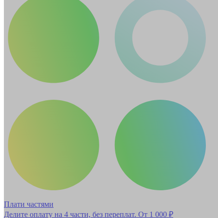
Плати частями
Делите оплату на 4 части, без переплат.
От 1 000 ₽