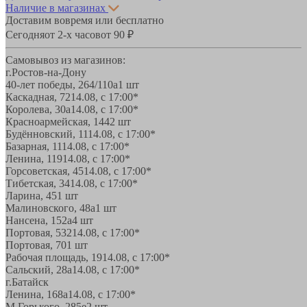
Наличие в магазинах
Доставим вовремя или бесплатно
Сегодня
от 2-х часов
от 90 ₽
Самовывоз из магазинов:
г.Ростов-на-Дону
40-лет победы, 264/110а
1 шт
Каскадная, 72
14.08, с 17:00*
Королева, 30а
14.08, с 17:00*
Красноармейская, 144
2 шт
Будённовский, 11
14.08, с 17:00*
Базарная, 11
14.08, с 17:00*
Ленина, 119
14.08, с 17:00*
Горсоветская, 45
14.08, с 17:00*
Тибетская, 34
14.08, с 17:00*
Ларина, 45
1 шт
Малиновского, 48а
1 шт
Нансена, 152а
4 шт
Портовая, 532
14.08, с 17:00*
Портовая, 70
1 шт
Рабочая площадь, 19
14.08, с 17:00*
Сальский, 28a
14.08, с 17:00*
г.Батайск
Ленина, 168а
14.08, с 17:00*
М.Горького, 285е
2 шт