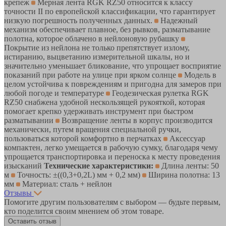
крепеж
Мерная лента RGK RZ50 относится к классу
точности II по европейской классификации, что гарантирует
низкую погрешность полученных данных.
Надежный
механизм обеспечивает плавное, без рывков, разматывание
полотна, которое облачено в нейлоновую рубашку
Покрытие из нейлона не только препятствует излому,
истиранию, выцветанию измерительной шкалы, но и
значительно уменьшает бликование, что упрощает восприятие
показаний при работе на улице при ярком солнце
Модель в
целом устойчива к повреждениям и пригодна для замеров при
любой погоде и температуре
Геодезическая рулетка RGK
RZ50 снабжена удобной нескользящей рукояткой, которая
помогает крепко удерживать инструмент при быстром
разматывании
Возвращение ленты в корпус производится
механически, путем вращения специальной ручки,
пользоваться которой комфортно в перчатках
Аксессуар
компактен, легко умещается в рабочую сумку, благодаря чему
упрощается транспортировка и переноска к месту проведения
изысканий
Технические характеристики:
Длина ленты: 50
м
Точность: ±((0,3+0,2L) мм + 0,2 мм)
Ширина полотна: 13
мм
Материал: сталь + нейлон
Отзывы
Помогите другим пользователям с выбором — будьте первым,
кто поделится своим мнением об этом товаре.
Оставить отзыв