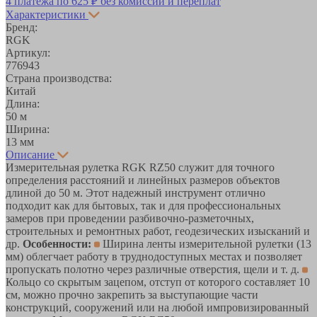
4 платежа по
625 ₽
без комиссий и переплат
Характеристики
Бренд:
RGK
Артикул:
776943
Страна производства:
Китай
Длина:
50 м
Ширина:
13 мм
Описание
Измерительная рулетка RGK RZ50 служит для точного
определения расстояний и линейных размеров объектов
длиной до 50 м. Этот надежный инструмент отлично
подходит как для бытовых, так и для профессиональных
замеров при проведении разбивочно-разметочных,
строительных и ремонтных работ, геодезических изысканий и
др.
Особенности:
Ширина ленты измерительной рулетки (13
мм) облегчает работу в труднодоступных местах и позволяет
пропускать полотно через различные отверстия, щели и т. д.
Кольцо со скрытым зацепом, отступ от которого составляет 10
см, можно прочно закрепить за выступающие части
конструкций, сооружений или на любой импровизированный