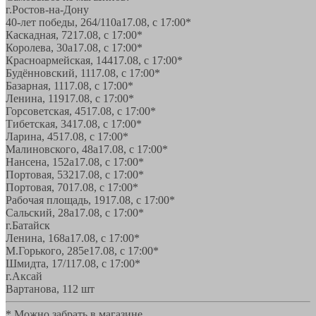
г.Ростов-на-Дону
40-лет победы, 264/110а
17.08, с 17:00*
Каскадная, 72
17.08, с 17:00*
Королева, 30а
17.08, с 17:00*
Красноармейская, 144
17.08, с 17:00*
Будённовский, 11
17.08, с 17:00*
Базарная, 11
17.08, с 17:00*
Ленина, 119
17.08, с 17:00*
Горсоветская, 45
17.08, с 17:00*
Тибетская, 34
17.08, с 17:00*
Ларина, 45
17.08, с 17:00*
Малиновского, 48а
17.08, с 17:00*
Нансена, 152а
17.08, с 17:00*
Портовая, 532
17.08, с 17:00*
Портовая, 70
17.08, с 17:00*
Рабочая площадь, 19
17.08, с 17:00*
Сальский, 28a
17.08, с 17:00*
г.Батайск
Ленина, 168а
17.08, с 17:00*
М.Горького, 285е
17.08, с 17:00*
Шмидта, 17/1
17.08, с 17:00*
г.Аксай
Вартанова, 11
2 шт
* Можно забрать в магазине,