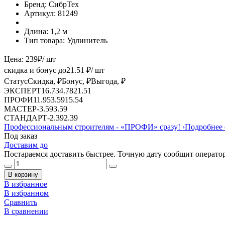
Бренд:
СибрТех
Артикул:
81249
Длина:
1,2 м
Тип товара:
Удлинитель
Цена:
239
₽
/ шт
скидка и бонус до
21.51
₽/ шт
Статус
Скидка, ₽
Бонус, ₽
Выгода, ₽
ЭКСПЕРТ
16.73
4.78
21.51
ПРОФИ
11.95
3.59
15.54
МАСТЕР
-
3.59
3.59
СТАНДАРТ
-
2.39
2.39
Профессиональным строителям -
«ПРОФИ»
сразу!
›
Подробнее 
Под заказ
Доставим до
Постараемся доставить быстрее. Точную дату сообщит оператор
В корзину
В избранное
В избранном
Сравнить
В сравнении