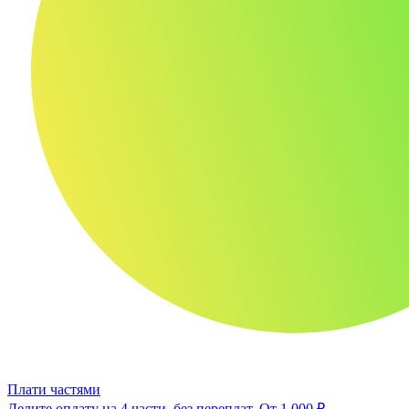
Плати частями
Делите оплату на 4 части, без переплат.
От 1 000 ₽