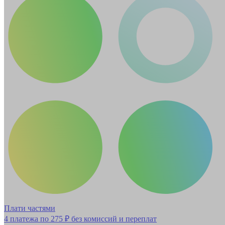
Плати частями
4 платежа по
275 ₽
без комиссий и переплат