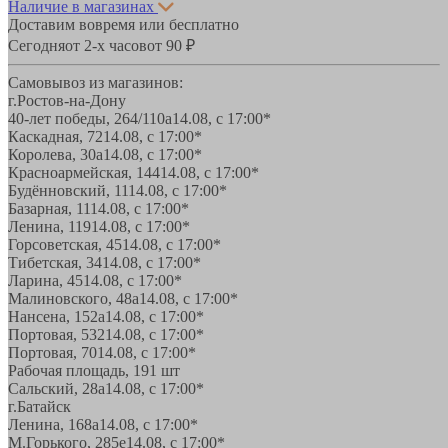
Наличие в магазинах
Доставим вовремя или бесплатно
Сегодня
от 2-х часов
от 90 ₽
Самовывоз из магазинов:
г.Ростов-на-Дону
40-лет победы, 264/110а
14.08, с 17:00*
Каскадная, 72
14.08, с 17:00*
Королева, 30а
14.08, с 17:00*
Красноармейская, 144
14.08, с 17:00*
Будённовский, 11
14.08, с 17:00*
Базарная, 11
14.08, с 17:00*
Ленина, 119
14.08, с 17:00*
Горсоветская, 45
14.08, с 17:00*
Тибетская, 34
14.08, с 17:00*
Ларина, 45
14.08, с 17:00*
Малиновского, 48а
14.08, с 17:00*
Нансена, 152а
14.08, с 17:00*
Портовая, 532
14.08, с 17:00*
Портовая, 70
14.08, с 17:00*
Рабочая площадь, 19
1 шт
Сальский, 28a
14.08, с 17:00*
г.Батайск
Ленина, 168а
14.08, с 17:00*
М.Горького, 285е
14.08, с 17:00*