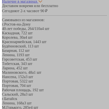
Наличие в магазинах
Доставим вовремя или бесплатно
Сегодня
от 2-х часов
от 90 ₽
Самовывоз из магазинов:
г.Ростов-на-Дону
40-лет победы, 264/110а
4 шт
Каскадная, 72
2 шт
Королева, 30а
4 шт
Красноармейская, 144
3 шт
Будённовский, 11
3 шт
Базарная, 11
2 шт
Ленина, 119
3 шт
Горсоветская, 45
3 шт
Тибетская, 34
3 шт
Ларина, 45
2 шт
Малиновского, 48а
1 шт
Нансена, 152а
3 шт
Портовая, 532
2 шт
Портовая, 70
4 шт
Рабочая площадь, 19
2 шт
Сальский, 28a
3 шт
г.Батайск
Ленина, 168а
3 шт
М.Горького, 285е
4 шт