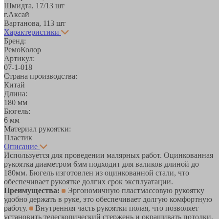
Шмидта, 17/1
3 шт
г.Аксай
Вартанова, 11
3 шт
Характеристики
Бренд:
РемоКолор
Артикул:
07-1-018
Страна производства:
Китай
Длина:
180 мм
Бюгель:
6 мм
Материал рукоятки:
Пластик
Описание
Используется для проведении малярных работ. Оцинкованная
рукоятка диаметром 6мм подходит для валиков длиной до
180мм. Бюгель изготовлен из оцинкованной стали, что
обеспечивает рукоятке долгих срок эксплуатации.
Преимущества:
Эргономичную пластмассовую рукоятку
удобно держать в руке, это обеспечивает долгую комфортную
работу.
Внутренняя часть рукоятки полая, что позволяет
установить телескопический стержень и окрашивать потолки,