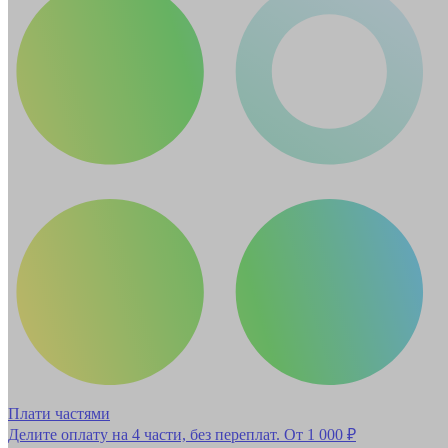
Плати частями
Делите оплату на 4 части, без переплат.
От 1 000 ₽