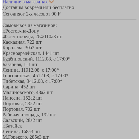
Наличие в магазинах
Доставим вовремя или бесплатно
Сегодня
от 2-х часов
от 90 ₽
Самовывоз из магазинов:
г.Ростов-на-Дону
40-лет победы, 264/110а
3 шт
Каскадная, 72
2 шт
Королева, 30а
2 шт
Красноармейская, 144
1 шт
Будённовский, 11
12.08, с 17:00*
Базарная, 11
1 шт
Ленина, 119
12.08, с 17:00*
Горсоветская, 45
12.08, с 17:00*
Тибетская, 34
12.08, с 17:00*
Ларина, 45
2 шт
Малиновского, 48а
2 шт
Нансена, 152а
2 шт
Портовая, 532
2 шт
Портовая, 70
2 шт
Рабочая площадь, 19
2 шт
Сальский, 28a
2 шт
г.Батайск
Ленина, 168а
3 шт
М.Горького, 285е
3 шт