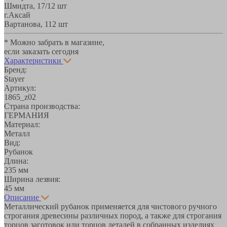
Шмидта, 17/1
2 шт
г.Аксай
Вартанова, 11
2 шт
* Можно забрать в магазине,
если заказать сегодня
Характеристики
Бренд:
Stayer
Артикул:
1865_z02
Страна производства:
ГЕРМАНИЯ
Материал:
Металл
Вид:
Рубанок
Длина:
235 мм
Ширина лезвия:
45 мм
Описание
Металлический рубанок применяется для чистового ручного
строгания древесины различных пород, а также для строгания
торцов заготовок или торцов деталей в собранных изделиях