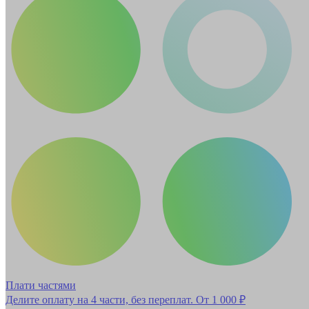
Плати частями
Делите оплату на 4 части, без переплат.
От 1 000 ₽