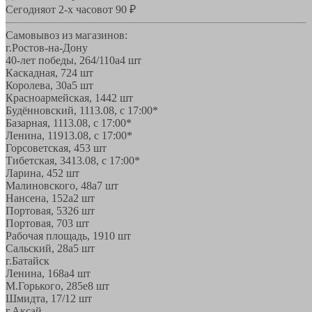
Сегодня
от 2-х часов
от 90 ₽
Самовывоз из магазинов:
г.Ростов-на-Дону
40-лет победы, 264/110а
4 шт
Каскадная, 72
4 шт
Королева, 30а
5 шт
Красноармейская, 144
2 шт
Будённовский, 11
13.08, с 17:00*
Базарная, 11
13.08, с 17:00*
Ленина, 119
13.08, с 17:00*
Горсоветская, 45
3 шт
Тибетская, 34
13.08, с 17:00*
Ларина, 45
2 шт
Малиновского, 48а
7 шт
Нансена, 152а
2 шт
Портовая, 532
6 шт
Портовая, 70
3 шт
Рабочая площадь, 19
10 шт
Сальский, 28a
5 шт
г.Батайск
Ленина, 168а
4 шт
М.Горького, 285е
8 шт
Шмидта, 17/1
2 шт
г.Аксай