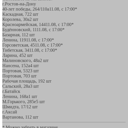
г.Ростов-на-Дону
40-лет победы, 264/110а
11.08, с 17:00*
Каскадная, 72
2 шт
Королева, 30а
2 шт
Красноармейская, 144
11.08, с 17:00*
Будённовский, 11
11.08, с 17:00*
Базарная, 11
2 шт
Ленина, 119
11.08, с 17:00*
Горсоветская, 45
11.08, с 17:00*
Тибетская, 34
11.08, с 17:00*
Ларина, 45
2 шт
Малиновского, 48а
2 шт
Нансена, 152а
4 шт
Портовая, 532
3 шт
Портовая, 70
3 шт
Рабочая площадь, 19
2 шт
Сальский, 28a
3 шт
г.Батайск
Ленина, 168а
1 шт
М.Горького, 285е
5 шт
Шмидта, 17/1
2 шт
г.Аксай
Вартанова, 11
2 шт
* Можно забрать в магазине,