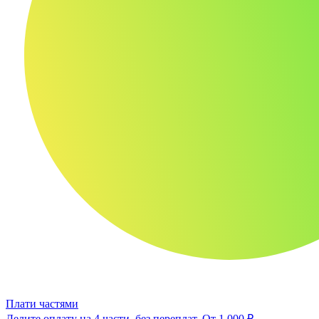
Плати частями
Делите оплату на 4 части, без переплат.
От 1 000 ₽