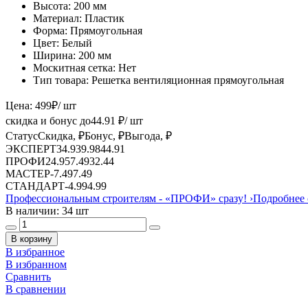
Высота:
200 мм
Материал:
Пластик
Форма:
Прямоугольная
Цвет:
Белый
Ширина:
200 мм
Москитная сетка:
Нет
Тип товара:
Решетка вентиляционная прямоугольная
Цена:
499
₽
/ шт
скидка и бонус до
44.91
₽/ шт
Статус
Скидка, ₽
Бонус, ₽
Выгода, ₽
ЭКСПЕРТ
34.93
9.98
44.91
ПРОФИ
24.95
7.49
32.44
МАСТЕР
-
7.49
7.49
СТАНДАРТ
-
4.99
4.99
Профессиональным строителям -
«ПРОФИ»
сразу!
›
Подробнее 
В наличии: 34 шт
В корзину
В избранное
В избранном
Сравнить
В сравнении