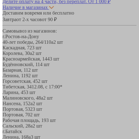
Делите оплату на 4 части, без переплат.
От 1 000 ₽
Наличие в магазинах
Доставим вовремя или бесплатно
Завтра
от 2-х часов
от 90 ₽
Самовывоз из магазинов:
г.Ростов-на-Дону
40-лет победы, 264/110а
2 шт
Каскадная, 72
3 шт
Королева, 30а
2 шт
Красноармейская, 144
3 шт
Будённовский, 11
4 шт
Базарная, 11
2 шт
Ленина, 119
2 шт
Горсоветская, 45
2 шт
Тибетская, 34
12.08, с 17:00*
Ларина, 45
3 шт
Малиновского, 48а
2 шт
Нансена, 152а
2 шт
Портовая, 532
3 шт
Портовая, 70
2 шт
Рабочая площадь, 19
3 шт
Сальский, 28a
2 шт
г.Батайск
Ленина, 168а
3 шт