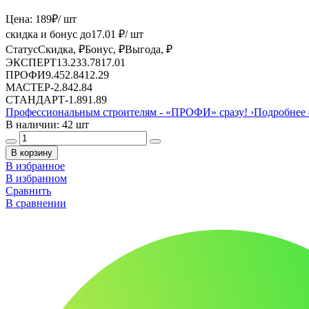
Цена:
189
₽
/ шт
скидка и бонус до
17.01
₽/ шт
Статус
Скидка, ₽
Бонус, ₽
Выгода, ₽
ЭКСПЕРТ
13.23
3.78
17.01
ПРОФИ
9.45
2.84
12.29
МАСТЕР
-
2.84
2.84
СТАНДАРТ
-
1.89
1.89
Профессиональным строителям -
«ПРОФИ»
сразу!
›
Подробнее 
В наличии: 42 шт
В корзину
В избранное
В избранном
Сравнить
В сравнении