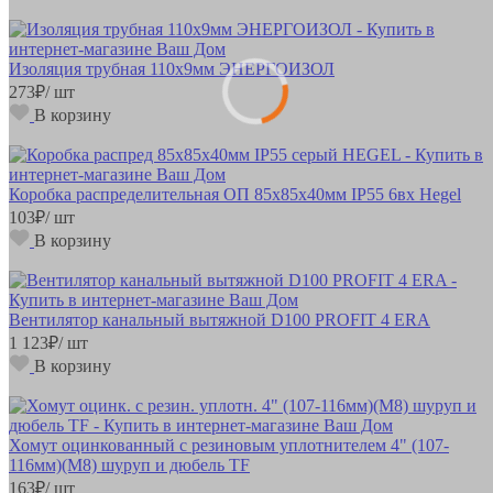
Изоляция трубная 110х9мм ЭНЕРГОИЗОЛ
273
₽
/ шт
В корзину
Коробка распределительная ОП 85х85х40мм IP55 6вх Hegel
103
₽
/ шт
В корзину
Вентилятор канальный вытяжной D100 PROFIT 4 ERA
1 123
₽
/ шт
В корзину
Хомут оцинкованный с резиновым уплотнителем 4" (107-
116мм)(М8) шуруп и дюбель TF
163
₽
/ шт