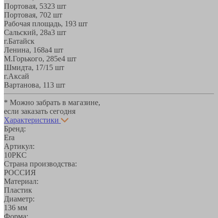
Портовая, 532
3 шт
Портовая, 70
2 шт
Рабочая площадь, 19
3 шт
Сальский, 28a
3 шт
г.Батайск
Ленина, 168а
4 шт
М.Горького, 285е
4 шт
Шмидта, 17/1
5 шт
г.Аксай
Вартанова, 11
3 шт
* Можно забрать в магазине,
если заказать сегодня
Характеристики
Бренд:
Era
Артикул:
10РКС
Страна производства:
РОССИЯ
Материал:
Пластик
Диаметр:
136 мм
Форма: