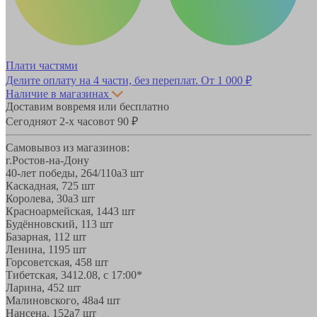
Плати частями
Делите оплату на 4 части, без переплат.
От 1 000 ₽
Наличие в магазинах
Доставим вовремя или бесплатно
Сегодня
от 2-х часов
от 90 ₽
Самовывоз из магазинов:
г.Ростов-на-Дону
40-лет победы, 264/110а
3 шт
Каскадная, 72
5 шт
Королева, 30а
3 шт
Красноармейская, 144
3 шт
Будённовский, 11
3 шт
Базарная, 11
2 шт
Ленина, 119
5 шт
Горсоветская, 45
8 шт
Тибетская, 34
12.08, с 17:00*
Ларина, 45
2 шт
Малиновского, 48а
4 шт
Нансена, 152а
7 шт