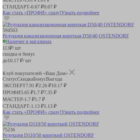
СТАНДАРТ
-
0.67 ₽
0.67 ₽
Как стать «ПРОФИ» сразу!
Узнать подробнее
594563
Редукция канализационная короткая D50/40 OSTENDORF
Наличие в магазинах
113
₽
/ шт
скидка и бонус
до
10.17
₽/ шт
Клуб покупателей «Ваш Дом»
Статус
Скидка
Бонус
Выгода
ЭКСПЕРТ
7.91 ₽
2.26 ₽
10.17 ₽
ПРОФИ
5.65 ₽
1.7 ₽
7.35 ₽
МАСТЕР
-
1.7 ₽
1.7 ₽
СТАНДАРТ
-
1.13 ₽
1.13 ₽
Как стать «ПРОФИ» сразу!
Узнать подробнее
75236
Редукция D110/50 короткий OSTENDORF