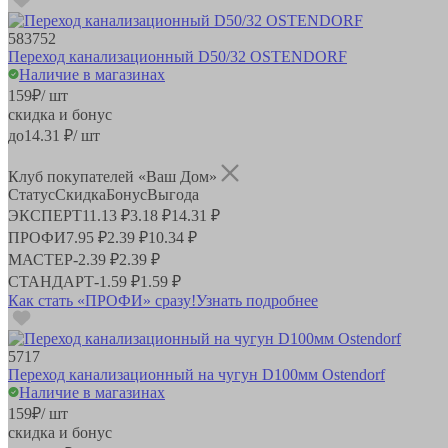
583752
Переход канализационный D50/32 OSTENDORF
Наличие в магазинах
159
₽
/ шт
скидка и бонус
до
14.31
₽/ шт
Клуб покупателей «Ваш Дом»
Статус
Скидка
Бонус
Выгода
ЭКСПЕРТ
11.13 ₽
3.18 ₽
14.31 ₽
ПРОФИ
7.95 ₽
2.39 ₽
10.34 ₽
МАСТЕР
-
2.39 ₽
2.39 ₽
СТАНДАРТ
-
1.59 ₽
1.59 ₽
Как стать «ПРОФИ» сразу!
Узнать подробнее
5717
Переход канализационный на чугун D100мм Ostendorf
Наличие в магазинах
159
₽
/ шт
скидка и бонус