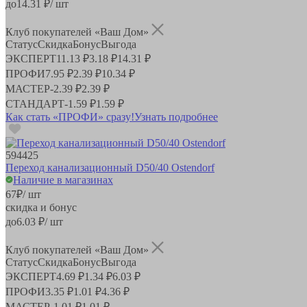
до
14.31
₽/ шт
Клуб покупателей «Ваш Дом»
Статус
Скидка
Бонус
Выгода
ЭКСПЕРТ
11.13 ₽
3.18 ₽
14.31 ₽
ПРОФИ
7.95 ₽
2.39 ₽
10.34 ₽
МАСТЕР
-
2.39 ₽
2.39 ₽
СТАНДАРТ
-
1.59 ₽
1.59 ₽
Как стать «ПРОФИ» сразу!
Узнать подробнее
594425
Переход канализационный D50/40 Ostendorf
Наличие в магазинах
67
₽
/ шт
скидка и бонус
до
6.03
₽/ шт
Клуб покупателей «Ваш Дом»
Статус
Скидка
Бонус
Выгода
ЭКСПЕРТ
4.69 ₽
1.34 ₽
6.03 ₽
ПРОФИ
3.35 ₽
1.01 ₽
4.36 ₽
МАСТЕР
-
1.01 ₽
1.01 ₽