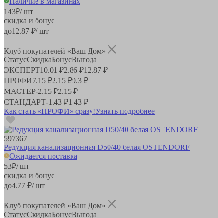
Наличие в магазинах
143
₽
/ шт
скидка и бонус
до
12.87
₽/ шт
Клуб покупателей «Ваш Дом»
Статус
Скидка
Бонус
Выгода
ЭКСПЕРТ
10.01 ₽
2.86 ₽
12.87 ₽
ПРОФИ
7.15 ₽
2.15 ₽
9.3 ₽
МАСТЕР
-
2.15 ₽
2.15 ₽
СТАНДАРТ
-
1.43 ₽
1.43 ₽
Как стать «ПРОФИ» сразу!
Узнать подробнее
597367
Редукция канализационная D50/40 белая OSTENDORF
Ожидается поставка
53
₽
/ шт
скидка и бонус
до
4.77
₽/ шт
Клуб покупателей «Ваш Дом»
Статус
Скидка
Бонус
Выгода