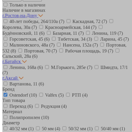
Только в наличии
Наличие в магазинах
г.Ростов-на-Дону
40-лет победы, 264/110а
(7)
Каскадная, 72
(7)
Королева, 30а
(7)
Красноармейская, 144
(7)
Будённовский, 11
(6)
Базарная, 11
(7)
Ленина, 119
(7)
Горсоветская, 45
(6)
Тибетская, 34
(3)
Ларина, 45
(7)
Малиновского, 48а
(7)
Нансена, 152а
(7)
Портовая,
532
(8)
Портовая, 70
(7)
Рабочая площадь, 19
(7)
Сальский, 28a
(6)
г.Батайск
Ленина, 168а
(6)
М.Горького, 285е
(7)
Шмидта, 17/1
(7)
г.Аксай
Вартанова, 11
(6)
Бренд
Ostendorf
(10)
Valfex
(5)
РТП
(4)
Тип товара
Переход
(6)
Редукция
(4)
Материал
Полипропилен
(10)
Диаметр
40/32 мм
(1)
50 мм
(4)
50/32 мм
(1)
50/40 мм
(1)