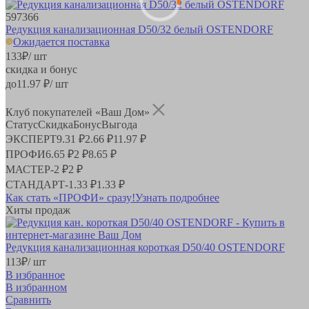
597366
Редукция канализационная D50/32 белый OSTENDORF
Ожидается поставка
133
₽
/ шт
скидка и бонус
до
11.97
₽/ шт
Клуб покупателей «Ваш Дом»
Статус
Скидка
Бонус
Выгода
ЭКСПЕРТ
9.31 ₽
2.66 ₽
11.97 ₽
ПРОФИ
6.65 ₽
2 ₽
8.65 ₽
МАСТЕР
-
2 ₽
2 ₽
СТАНДАРТ
-
1.33 ₽
1.33 ₽
Как стать «ПРОФИ» сразу!
Узнать подробнее
Хиты продаж
Редукция канализационная короткая D50/40 OSTENDORF
113
₽
/ шт
В избранное
В избранном
Сравнить