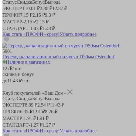
Статус
Скидка
Бонус
Выгода
ЭКСПЕРТ
10.01 ₽
2.86 ₽
12.87 ₽
ПРОФИ
7.15 ₽
2.15 ₽
9.3 ₽
МАСТЕР
-
2.15 ₽
2.15 ₽
СТАНДАРТ
-
1.43 ₽
1.43 ₽
Как стать «ПРОФИ» сразу!
Узнать подробнее
5901
Переход канализационный на чугун D50мм Ostendorf
Наличие в магазинах
127
₽
/ шт
скидка и бонус
до
11.43
₽/ шт
Клуб покупателей «Ваш Дом»
Статус
Скидка
Бонус
Выгода
ЭКСПЕРТ
8.89 ₽
2.54 ₽
11.43 ₽
ПРОФИ
6.35 ₽
1.91 ₽
8.26 ₽
МАСТЕР
-
1.91 ₽
1.91 ₽
СТАНДАРТ
-
1.27 ₽
1.27 ₽
Как стать «ПРОФИ» сразу!
Узнать подробнее