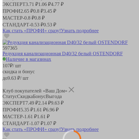
ЭКСПЕРТ
3.71 ₽
1.06 ₽
4.77 ₽
ПРОФИ
2.65 ₽
0.8 ₽
3.45 ₽
МАСТЕР
-
0.8 ₽
0.8 ₽
СТАНДАРТ
-
0.53 ₽
0.53 ₽
Как стать «ПРОФИ» сразу!
Узнать подробнее
597365
Редукция канализационная D40/32 белый OSTENDORF
Наличие в магазинах
107
₽
/ шт
скидка и бонус
до
9.63
₽/ шт
Клуб покупателей «Ваш Дом»
Статус
Скидка
Бонус
Выгода
ЭКСПЕРТ
7.49 ₽
2.14 ₽
9.63 ₽
ПРОФИ
5.35 ₽
1.61 ₽
6.96 ₽
МАСТЕР
-
1.61 ₽
1.61 ₽
СТАНДАРТ
-
1.07 ₽
1.07 ₽
Как стать «ПРОФИ» сразу!
Узнать подробнее