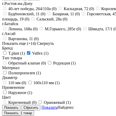
г.Ростов-на-Дону
40-лет победы, 264/110а
(0)
Каскадная, 72
(0)
Королев
Будённовский, 11
(0)
Базарная, 11
(0)
Горсоветская, 4
площадь, 19
(0)
Сальский, 28a
(0)
г.Батайск
Ленина, 168а
(0)
М.Горького, 285е
(0)
Шмидта, 17/1
(
г.Аксай
Вартанова, 11
(0)
Показать еще
(+14)
Свернуть
Бренд
T.plast
(1)
Valfex
(1)
Тип товара
Обратный клапан
(0)
Редукция
(1)
Материал
Полипропилен
(1)
Диаметр
110 мм
(0)
160х110 мм
(1)
Применение
Наружное
(1)
Цвет
Коричневый
(0)
Оранжевый
(1)
Показать
Найдено:
Показать:
1 товар