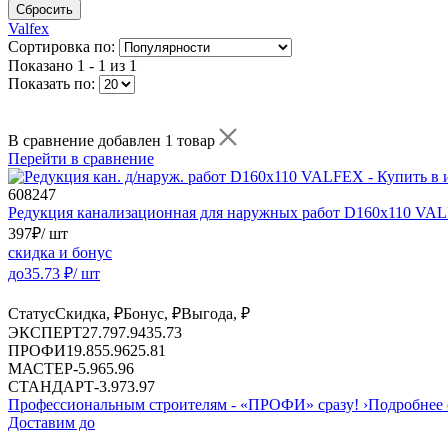
Сбросить
Valfex
Сортировка по:
Показано
1 - 1 из 1
Показать по:
В сравнение добавлен 1 товар
Перейти в сравнение
608247
Редукция канализационная для наружных работ D160х110 VA
397
₽
/ шт
скидка и бонус
до
35.73
₽/ шт
Статус
Скидка, ₽
Бонус, ₽
Выгода, ₽
ЭКСПЕРТ
27.79
7.94
35.73
ПРОФИ
19.85
5.96
25.81
МАСТЕР
-
5.96
5.96
СТАНДАРТ
-
3.97
3.97
Профессиональным строителям -
«ПРОФИ»
сразу!
›
Подробнее 
Доставим до