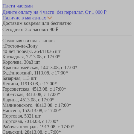
Плати частями
Делите оплату на 4 части, без переплат.
От 1 000 ₽
Наличие в магазинах
Доставим вовремя или бесплатно
Сегодня
от 2-х часов
от 90 ₽
Самовывоз из магазинов:
г.Ростов-на-Дону
40-лет победы, 264/110а
6 шт
Каскадная, 72
13.08, с 17:00*
Королева, 30а
3 шт
Красноармейская, 144
13.08, с 17:00*
Будённовский, 11
13.08, с 17:00*
Базарная, 11
3 шт
Ленина, 119
13.08, с 17:00*
Горсоветская, 45
13.08, с 17:00*
Тибетская, 34
13.08, с 17:00*
Ларина, 45
13.08, с 17:00*
Малиновского, 48а
13.08, с 17:00*
Нансена, 152а
13.08, с 17:00*
Портовая, 532
1 шт
Портовая, 70
13.08, с 17:00*
Рабочая площадь, 19
13.08, с 17:00*
Сальский, 28a
13.08, с 17:00*