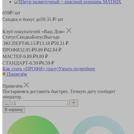
659
₽
/ шт
Скидка и бонус до
59.31
₽/ шт
Клуб покупателей «Ваш Дом»
Статус
Скидка
Бонус
Выгода
ЭКСПЕРТ
46.13 ₽
13.18 ₽
59.31 ₽
ПРОФИ
32.95 ₽
9.89 ₽
42.84 ₽
МАСТЕР
-
9.89 ₽
9.89 ₽
СТАНДАРТ
-
6.59 ₽
6.59 ₽
Как стать «ПРОФИ» сразу!
Узнать подробнее
Привезём
Привезём
Постараемся доставить быстрее. Точную дату сообщит
оператор.
В корзину